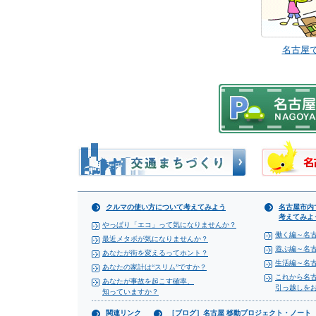
名古屋
クルマの使い方について考えてみよう
名古屋市内
考えてみよ
やっぱり「エコ」って気になりませんか？
働く編～名
最近メタボが気になりませんか？
遊ぶ編～名
あなたが街を変えるってホント？
生活編～名
あなたの家計は“スリム”ですか？
これから名
あなたが事故を起こす確率、
引っ越しを
知っていますか？
関連リンク
［ブログ］名古屋 移動プロジェクト・ノート