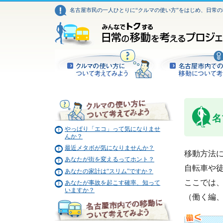
名古屋市民の一人ひとりに“クルマの使い方”をはじめ、日常
名
やっぱり「エコ」って気になりませ
んか？
最近メタボが気になりませんか？
移動方法
あなたが街を変えるってホント？
自転車や
あなたの家計は“スリム”ですか？
ここでは
あなたが事故を起こす確率、知って
いますか？
（働く編