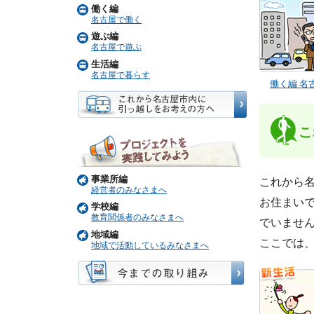
働く編
名古屋で働く
遊ぶ編
名古屋で遊ぶ
生活編
名古屋で暮らす
働く編 名
こ
事業所編
これから
経営者のみなさまへ
お住まい
学校編
教育関係者のみなさまへ
でいませ
地域編
ここでは
地域で活動しているみなさまへ