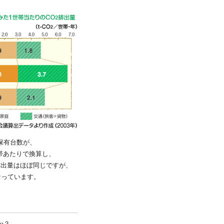
保有台数が、
帯あたりで換算し、
排出量はほぼ同じですが、
なっています。
か？