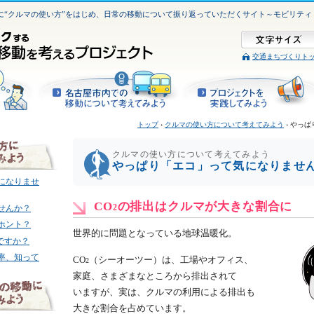
に“クルマの使い方”をはじめ、日常の移動について振り返っていただくサイト～モビリティ
交通まちづくりト
トップ
›
クルマの使い方について考えてみよう
› やっ
クルマの使い方について考えてみよう
やっぱり「エコ」って気になりませ
になりませ
CO
の排出はクルマが大きな割合に
2
せんか？
ホント？
世界的に問題となっている地球温暖化。
ですか？
率、知って
CO
（シーオーツー）は、工場やオフィス、
2
家庭、さまざまなところから排出されて
いますが、実は、クルマの利用による排出も
大きな割合を占めています。