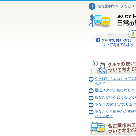
名古屋市民の一人ひとり
やっぱり「エコ」って気
んか？
最近メタボが気になりま
あなたが街を変えるって
あなたの家計は“スリム”
あなたが事故を起こす確
いますか？