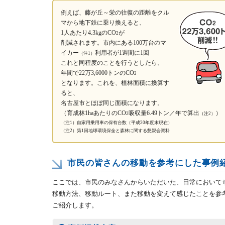
例えば、藤が丘～栄の往復の距離をクル
マから地下鉄に乗り換えると、
1人あたり4.3kgのCO
が
2
削減されます。市内にある100万台のマ
イカー
利用者が1週間に1回
（注1）
これと同程度のことを行うとしたら、
年間で22万3,6000トンのCO
2
となります。これを、植林面積に換算す
ると、
名古屋市とほぼ同じ面積になります。
（育成林1haあたりのCO
吸収量6.49トン／年で算出
）
2
（注2）
（注1）自家用乗用車の保有台数（平成20年度末現在）
（注2）第1回地球環境保全と森林に関する懇親会資料
市民の皆さんの移動を参考にした事例
ここでは、市民のみなさんからいただいた、日常において
移動方法、移動ルート、また移動を変えて感じたことを参
ご紹介します。