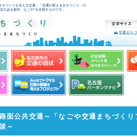
まちづくりを支える交通」「交通が変えるまちづくり」の
で活力ある都市・なごや”を目指すものです。
交通まちづ
路面公共交通～「なごや交通まちづくり
談～