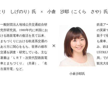
とり しげのり）氏 × 小倉 沙耶（こくら さや）氏
一般財団法人地域公共交通総合研
鉄道ア
究所研究員。1980年代に米国にお
の実家
ける路面電車の復活を見て以来、
親子で
まちづくりにおける軌道系交通の
も乗車
×
あり方に関心をもち、世界の都市
み、鉄
交通を調査・研究している。主な
USTR
著書は「ＬＲＴ－次世代型路面電
局」で
車とまちづくり」（共著）、「名
観光大
古屋市電」など。
小倉沙耶氏