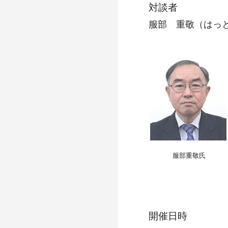
対談者
服部 重敬（はっ
服部重敬氏
開催日時