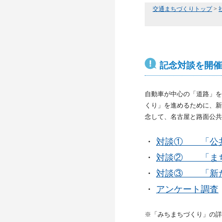
交通まちづくりトップ
>
記念対談を開催
自動車が中心の「道路」を
くり」を進めるために、新
念して、名古屋と路面公共
・
対談① 「公共
・
対談② 「まち
・
対談③ 「新た
・
アンケート調査
※「みちまちづくり」の詳