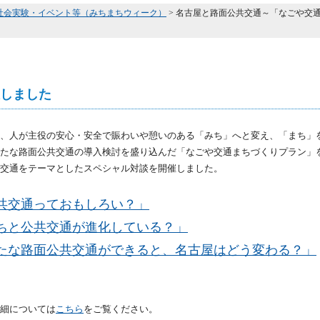
社会実験・イベント等（みちまちウィーク）
> 名古屋と路面公共交通～「なごや交
しました
、人が主役の安心・安全で賑わいや憩いのある「みち」へと変え、「まち」
たな路面公共交通の導入検討を盛り込んだ「なごや交通まちづくりプラン」
交通をテーマとしたスペシャル対談を開催しました。
交通っておもしろい？」
と公共交通が進化している？」
な路面公共交通ができると、名古屋はどう変わる？」
細については
こちら
をご覧ください。