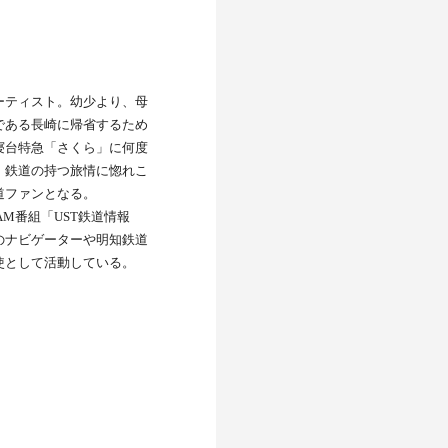
ーティスト。幼少より、母
である長崎に帰省するため
寝台特急「さくら」に何度
、鉄道の持つ旅情に惚れこ
道ファンとなる。
EAM番組「UST鉄道情報
のナビゲーターや明知鉄道
使として活動している。